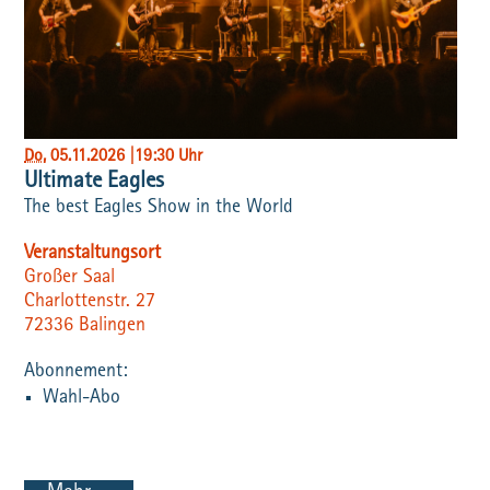
Do
, 05.11.2026
|
19:30 Uhr
Ultimate Eagles
The best Eagles Show in the World
Veranstaltungsort
Großer Saal
Charlottenstr. 27
72336
Balingen
Wahl-Abo