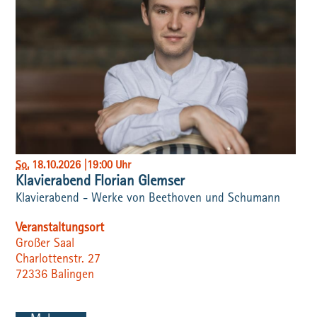
So
, 18.10.2026
|
19:00 Uhr
Klavierabend Florian Glemser
Klavierabend - Werke von Beethoven und Schumann
Veranstaltungsort
Großer Saal
Charlottenstr. 27
72336
Balingen