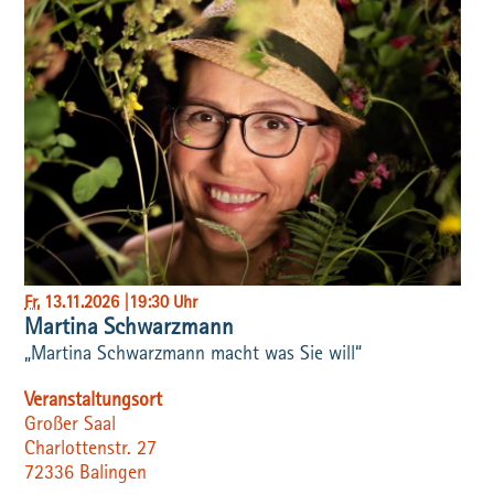
Fr
, 13.11.2026
|
19:30 Uhr
Martina Schwarzmann
„Martina Schwarzmann macht was Sie will“
Veranstaltungsort
Großer Saal
Charlottenstr. 27
72336
Balingen