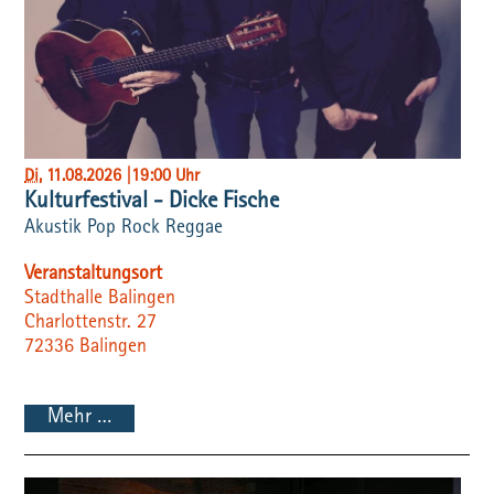
Di
, 11.08.2026
|
19:00 Uhr
Kulturfestival - Dicke Fische
Akustik Pop Rock Reggae
Veranstaltungsort
Stadthalle Balingen
Charlottenstr. 27
72336
Balingen
Mehr …