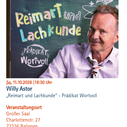
So
, 11.10.2026
|
18:30 Uhr
Willy Astor
„Reimart und Lachkunde“ - Prädikat Wortvoll
Veranstaltungsort
Großer Saal
Charlottenstr. 27