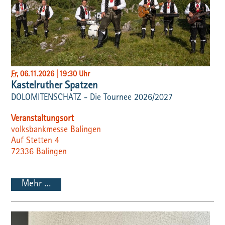
Fr
, 06.11.2026
|
19:30 Uhr
Kastelruther Spatzen
DOLOMITENSCHATZ - Die Tournee 2026/2027
Veranstaltungsort
volksbankmesse Balingen
Auf Stetten 4
72336
Balingen
Mehr …