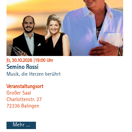
Fr
, 30.10.2026
|
19:00 Uhr
Semino Rossi
Musik, die Herzen berührt
Veranstaltungsort
Großer Saal
Charlottenstr. 27
72336
Balingen
Mehr …