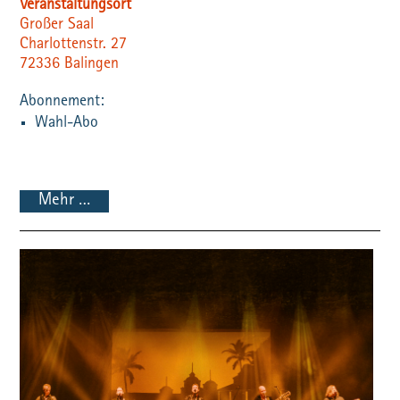
Veranstaltungsort
Großer Saal
Charlottenstr. 27
72336
Balingen
Wahl-Abo
Mehr …