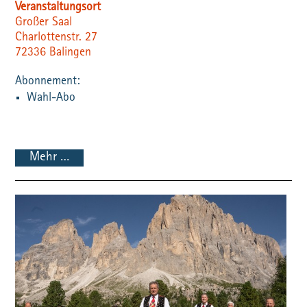
Veranstaltungsort
Großer Saal
Charlottenstr. 27
72336
Balingen
Wahl-Abo
Mehr …