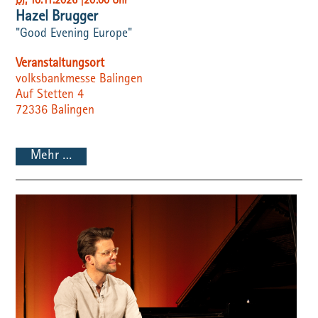
Di
, 10.11.2026
|
20:00 Uhr
Hazel Brugger
"Good Evening Europe"
Veranstaltungsort
volksbankmesse Balingen
Auf Stetten 4
72336
Balingen
Mehr …