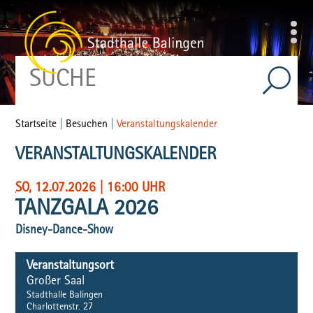
Startseite
|
Besuchen
|
Veranstaltungskalender
VERANSTALTUNGSKALENDER
SO
, 12.07.2026
|
16:00 UHR
TANZGALA 2026
Disney-Dance-Show
Veranstaltungsort
Großer Saal
Stadthalle Balingen
Charlottenstr. 27