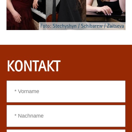
Foto: Stechyshyn / Schibarew / Zaitseva
KONTAKT