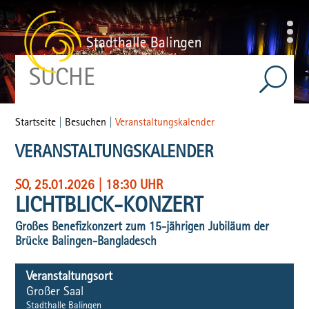
Startseite
|
Besuchen
|
Veranstaltungskalender
VERANSTALTUNGSKALENDER
SO
, 25.01.2026
|
18:30 UHR
LICHTBLICK-KONZERT
Großes Benefizkonzert zum 15-jährigen Jubiläum der
Brücke Balingen-Bangladesch
Veranstaltungsort
Großer Saal
Stadthalle Balingen