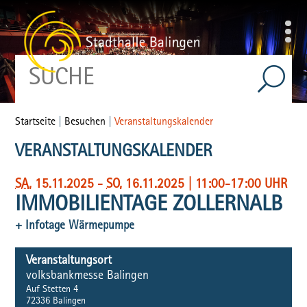
Startseite
|
Besuchen
|
Veranstaltungskalender
VERANSTALTUNGSKALENDER
SA
, 15.11.2025
-
SO
, 16.11.2025
|
11:00-17:00 UHR
IMMOBILIENTAGE ZOLLERNALB
+ Infotage Wärmepumpe
Veranstaltungsort
volksbankmesse Balingen
Auf Stetten 4
72336
Balingen