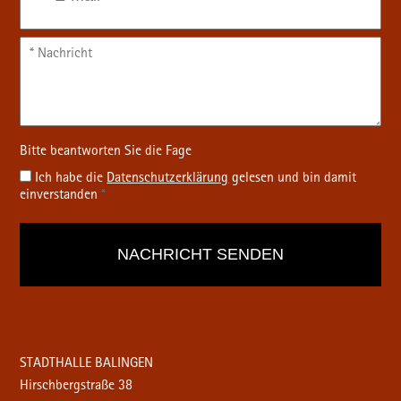
Ich habe die
Datenschutz­erklärung
gelesen und bin damit
einverstanden
*
STADTHALLE BALINGEN
Hirschbergstraße 38