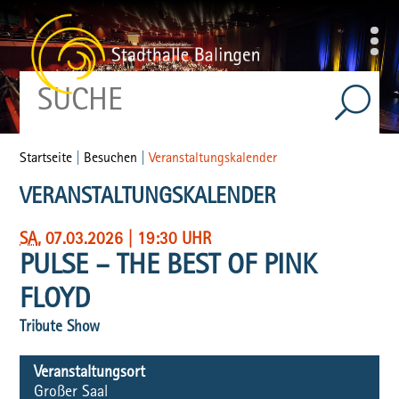
Startseite
|
Besuchen
|
Veranstaltungskalender
VERANSTALTUNGSKALENDER
SA
, 07.03.2026
|
19:30 UHR
PULSE – THE BEST OF PINK
FLOYD
Tribute Show
Veranstaltungsort
Großer Saal