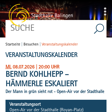
Startseite
|
Besuchen
|
Veranstaltungskalender
VERANSTALTUNGSKALENDER
MI
, 08.07.2026
|
20:00 UHR
BERND KOHLHEPP –
HÄMMERLE ESKALIERT
Der Mann in grün sieht rot - Open-Air vor der Stadthalle
Veranstaltungsort
Open-Air vor der Stadthalle (Royan-Platz)