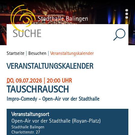
Startseite
|
Besuchen
|
Veranstaltungskalender
VERANSTALTUNGSKALENDER
DO
, 09.07.2026
|
20:00 UHR
TAUSCHRAUSCH
Impro-Comedy - Open-Air vor der Stadthalle
Veranstaltungsort
Open-Air vor der Stadthalle (Royan-Platz)
Stadthalle Balingen
Charlottenstr. 27