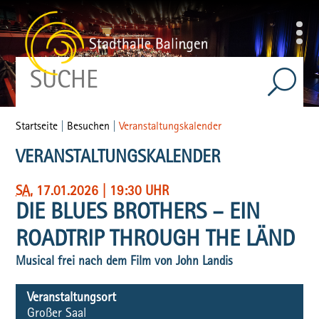
Startseite
|
Besuchen
|
Veranstaltungskalender
VERANSTALTUNGSKALENDER
SA
, 17.01.2026
|
19:30 UHR
DIE BLUES BROTHERS – EIN
ROADTRIP THROUGH THE LÄND
Musical frei nach dem Film von John Landis
Veranstaltungsort
Großer Saal