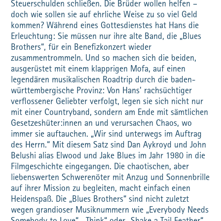
Steuerschulden schließen. Die Brüder wollen helfen –
doch wie sollen sie auf ehrliche Weise zu so viel Geld
kommen? Während eines Gottesdienstes hat Hans die
Erleuchtung: Sie müssen nur ihre alte Band, die „Blues
Brothers“, für ein Benefizkonzert wieder
zusammentrommeln. Und so machen sich die beiden,
ausgerüstet mit einem klapprigen Mofa, auf einen
legendären musikalischen Roadtrip durch die baden-
württembergische Provinz: Von Hans' rachsüchtiger
verflossener Geliebter verfolgt, legen sie sich nicht nur
mit einer Countryband, sondern am Ende mit sämtlichen
Gesetzeshüter:innen an und verursachen Chaos, wo
immer sie auftauchen. „Wir sind unterwegs im Auftrag
des Herrn.“ Mit diesem Satz sind Dan Aykroyd und John
Belushi alias Elwood und Jake Blues im Jahr 1980 in die
Filmgeschichte eingegangen. Die chaotischen, aber
liebenswerten Schwerenöter mit Anzug und Sonnenbrille
auf ihrer Mission zu begleiten, macht einfach einen
Heidenspaß. Die „Blues Brothers“ sind nicht zuletzt
wegen grandioser Musiknummern wie „Everybody Needs