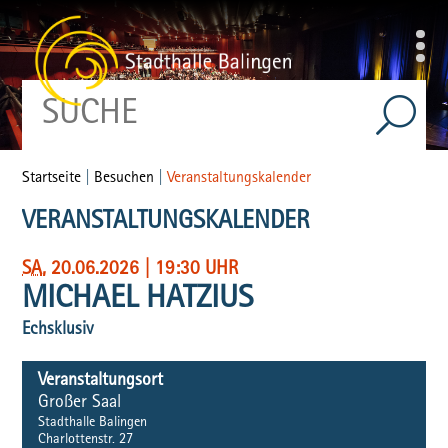
Startseite
|
Besuchen
|
Veranstaltungskalender
VERANSTALTUNGSKALENDER
SA
, 20.06.2026
|
19:30 UHR
MICHAEL HATZIUS
Echsklusiv
Veranstaltungsort
Großer Saal
Stadthalle Balingen
Charlottenstr. 27