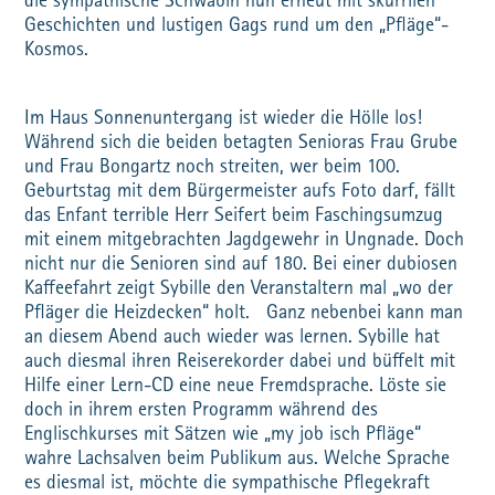
die sympathische Schwäbin nun erneut mit skurrilen
Geschichten und lustigen Gags rund um den „Pfläge“-
Kosmos.
Im Haus Sonnenuntergang ist wieder die Hölle los!
Während sich die beiden betagten Senioras Frau Grube
und Frau Bongartz noch streiten, wer beim 100.
Geburtstag mit dem Bürgermeister aufs Foto darf, fällt
das Enfant terrible Herr Seifert beim Faschingsumzug
mit einem mitgebrachten Jagdgewehr in Ungnade. Doch
nicht nur die Senioren sind auf 180. Bei einer dubiosen
Kaffeefahrt zeigt Sybille den Veranstaltern mal „wo der
Pfläger die Heizdecken“ holt. Ganz nebenbei kann man
an diesem Abend auch wieder was lernen. Sybille hat
auch diesmal ihren Reiserekorder dabei und büffelt mit
Hilfe einer Lern-CD eine neue Fremdsprache. Löste sie
doch in ihrem ersten Programm während des
Englischkurses mit Sätzen wie „my job isch Pfläge“
wahre Lachsalven beim Publikum aus. Welche Sprache
es diesmal ist, möchte die sympathische Pflegekraft