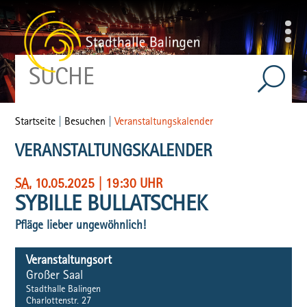
Startseite
|
Besuchen
|
Veranstaltungskalender
VERANSTALTUNGSKALENDER
SA
, 10.05.2025
|
19:30 UHR
SYBILLE BULLATSCHEK
Pfläge lieber ungewöhnlich!
Veranstaltungsort
Großer Saal
Stadthalle Balingen
Charlottenstr. 27