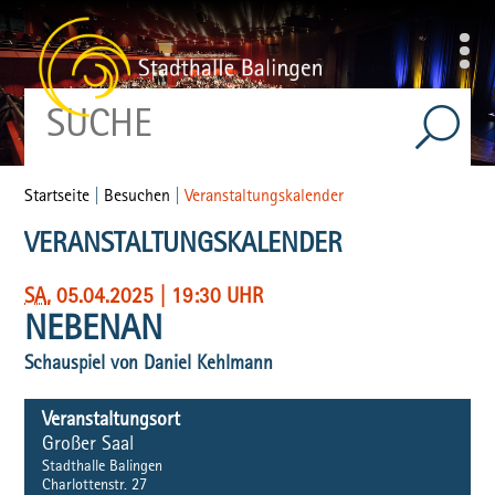
Startseite
|
Besuchen
|
Veranstaltungskalender
VERANSTALTUNGSKALENDER
SA
, 05.04.2025
|
19:30 UHR
NEBENAN
Schauspiel von Daniel Kehlmann
Veranstaltungsort
Großer Saal
Stadthalle Balingen
Charlottenstr. 27