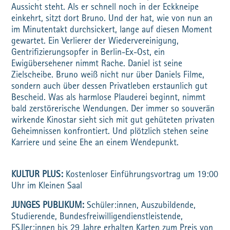
Aussicht steht. Als er schnell noch in der Eckkneipe
einkehrt, sitzt dort Bruno. Und der hat, wie von nun an
im Minutentakt durchsickert, lange auf diesen Moment
gewartet. Ein Verlierer der Wiedervereinigung,
Gentrifizierungsopfer in Berlin-Ex-Ost, ein
Ewigübersehener nimmt Rache. Daniel ist seine
Zielscheibe. Bruno weiß nicht nur über Daniels Filme,
sondern auch über dessen Privatleben erstaunlich gut
Bescheid. Was als harmlose Plauderei beginnt, nimmt
bald zerstörerische Wendungen. Der immer so souverän
wirkende Kinostar sieht sich mit gut gehüteten privaten
Geheimnissen konfrontiert. Und plötzlich stehen seine
Karriere und seine Ehe an einem Wendepunkt.
KULTUR PLUS:
Kostenloser Einführungsvortrag um 19:00
Uhr im Kleinen Saal
JUNGES PUBLIKUM:
Schüler:innen, Auszubildende,
Studierende, Bundesfreiwilligendienstleistende,
FSJler:innen bis 29 Jahre erhalten Karten zum Preis von